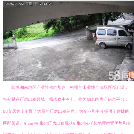
随着湘南地区产业转移的加速，郴州的工业地产市场逐渐升温，
特别是在厂房出租领域，需求稳中有升。作为知名的房产信息平台，
58安居客上汇聚了大量的厂房出租信息，为企业和中介提供了便捷的
匹配渠道。\n\n### 郴州厂房出租现状\n郴州依托其地理位置优势和交