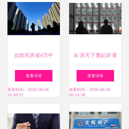
自助买房省4万中
从‘房天下遭起诉’看
介费，中介行业
房产中介乱象 教你
查看详情
查看详情
要“垮”？央媒发
如何火眼金睛选对
更新时间：2026-08-06
更新时间：2026-08-06
10:48:57
00:14:38
声，答案清楚了
中介